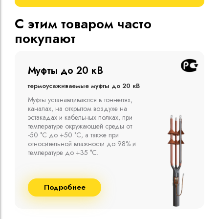
С этим товаром часто
покупают
Муфты до 10 кВ
Термоусаживаемые муфты до 10 кВ
Компания ООО "Москабельторг"
предлагает, как соединительные
термоусаживаемые муфты на кабель
напряжением до 10 кВ с изоляцией
из маслопропитанной бумаги и
сшитого полиэтилена собственного
производства
Подробнее