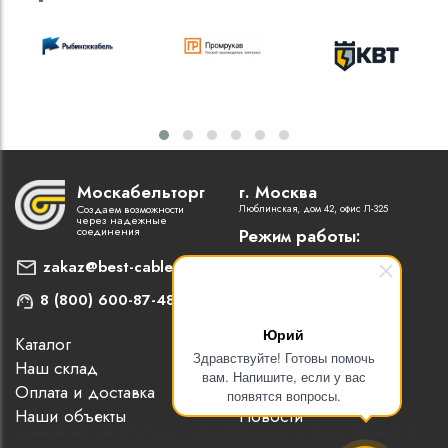
Москабельторг
г. Москва
Создаем возможности
Люблинская, дом 42, офис Л-325
через надежные
соединения
Режим работы:
Пн-Пт: 9:00 - 18:00
zakaz@best-cable.ru
8 (800) 600-87-48
Юрий
Каталог
Наши партнеры
Здравствуйте! Готовы помочь
Наш склад
Статьи
вам. Напишите, если у вас
Оплата и доставка
Контакты
появятся вопросы.
Наши объекты
Новости
Данный веб-сайт использует cookie-файлы в целях предоставления вам