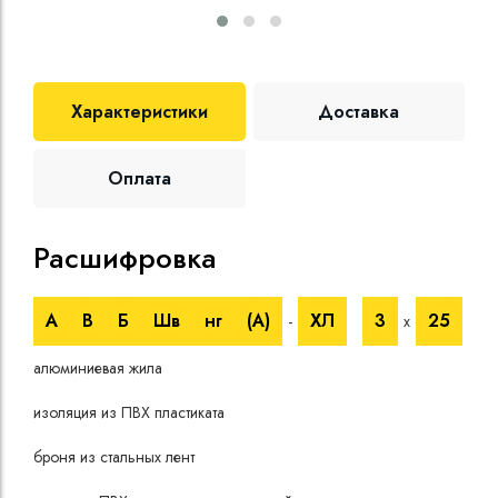
Характеристики
Доставка
Оплата
Расшифровка
Те
А
В
Б
Шв
нг
(A)
ХЛ
3
25
-
х
Номи
алюминиевая жила
напр
Испы
изоляция из ПВХ пластиката
напр
Врем
броня из стальных лент
при 
Длит