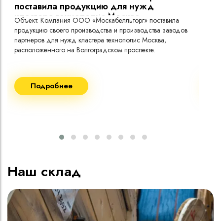
поставила продукцию для нужд
кластера технополис Москва.
Объект: Компания ООО «Москабелльторг» поставила
Объ
продукцию своего производства и производства заводов
Меж
партнеров для нужд кластера технополис Москва,
расположенного на Волгоградском проспекте.
Рек
Поставка кабеля:
Пост
Подробнее
ВВГнг(A) LS - 1кВ 1х240 20 000м
ВВГ
ВВГнг(A) LS - 1кВ 1х185 20 000м
ВВГ
ВВГ
ВВГ
ВВГ
Наш склад