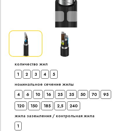
Кабели силовые
полиэтиленовой
кВ
Кабели силовые
изоляцией
количество жил
1
2
3
4
5
номинальное сечение жилы
4
6
10
16
25
35
50
70
95
120
150
185
2,5
240
жила заземления / контрольная жила
1