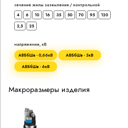
сечение жилы заземления / контрольной
4
6
10
16
35
50
70
95
120
2,5
25
напряжение, кВ
АВБбШв - 0,66кВ
АВБбШв - 3кВ
АВБбШв - 6кВ
Макроразмеры изделия