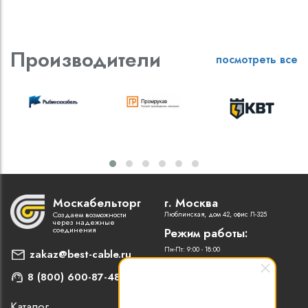
Производители
посмотреть все
Москабельторг
г. Москва
Создаем возможности
Люблинская, дом 42, офис Л-325
через надежные
соединения
Режим работы:
Пн-Пт: 9:00 - 18:00
zakaz@best-cable.ru
8 (800) 600-87-48
Каталог
Наши партнеры