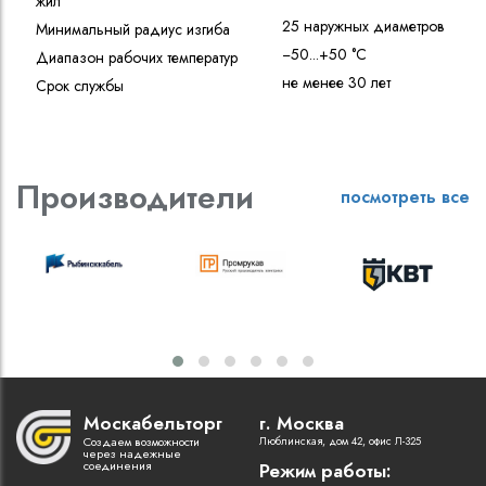
жил
25 наружных диаметров
Минимальный радиус изгиба
−50...+50 °C
Диапазон рабочих температур
не менее 30 лет
Срок службы
Производители
посмотреть все
Москабельторг
г. Москва
Создаем возможности
Люблинская, дом 42, офис Л-325
через надежные
соединения
Режим работы: