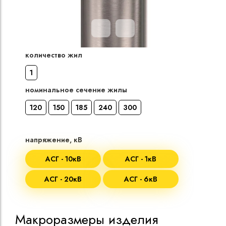
Кабели силовые
полиэтиленовой
кВ
количество жил
Кабели силовые
1
изоляцией
номинальное сечение жилы
120
150
185
240
300
напряжение, кВ
АСГ - 10кВ
АСГ - 1кВ
АСГ - 20кВ
АСГ - 6кВ
Макроразмеры изделия