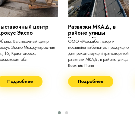
Выставочный центр
Развязки МКАД, в
Крокус Экспо
районе улицы
Верхние Поля
бъект: Выставочный центр
ООО «Москабелльторг»
рокус Экспо Международная
поставила кабельную продукцию
л., 16, Красногорск,
для реконструкции транспортной
осковская обл.
развязки МКАД, в районе улицы
Верхние Поля
еконструкция 2024.
Строительство 2023 год
Подробнее
Подробнее
оставка кабеля:
Поставка кабеля:
ВГнг(A) - 1кВ 3х150 455м
ВГнг(A) - 1кВ 4х35 63м
ВБШВнг(А)-LS 4х35) -
ВГнг(A) - 1кВ 4х70 150м
1кВ 20000м
ВГнг(A) - 1кВ 4х95 450м
ВБШВнг(А)-LS 4х25) -
ВГнг(A) - 1кВ 4х120 70м
1кВ 20000м