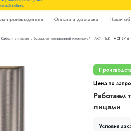
ртный кабель
 с
ры-производители
Оплата и доставка
Наши об
 изоляцией до 6
Кабели силовые с бумажно-пропитанной изоляцией
АСГ - 1кВ
АСГ 3х16 
 с резиновой
Производст
Цена по запро
Работаем 
лицами
Условия зак