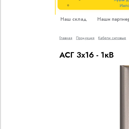
Импо
Кабели силовые
Наш склад
Наши партне
полиэтиленовой
кВ
Главная
Продукция
Кабели cиловые
Кабели силовые
изоляцией
АСГ 3х16 - 1кВ