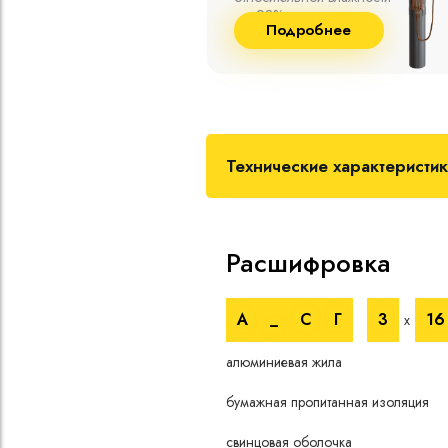
пературе до
и сшитого полиэтилена
бнее
Подробнее
собственного производства
Технические характеристи
Расшифровка
А
_
С
Г
3
16
х
алюминиевая жила
бумажная пропитанная изоляция
свинцовая оболочка