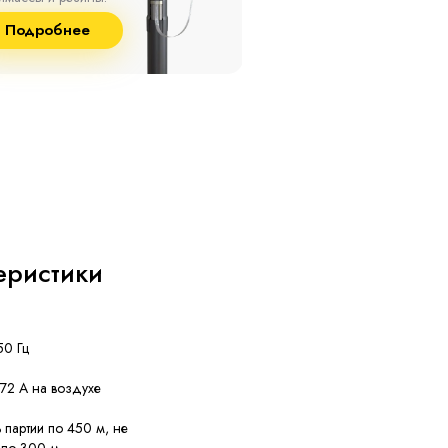
8% и температуре до
и сшитого полиэтилена
Подробнее
Подробнее
°С.
собственного производст
еристики
50 Гц
 72 А на воздухе
партии по 450 м, не