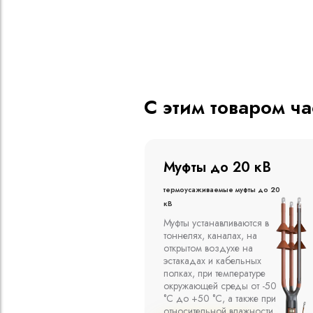
С этим товаром ч
о 20 кВ
Муфты до 10 кВ
ые муфты до 20
Термоусаживаемые муфты до 10
кВ
вливаются в
Компания ООО
алах, на
"Москабельторг"
духе на
предлагает, как
кабельных
соединительные
емпературе
термоусаживаемые муфты
среды от -50
на кабель напряжением до
 а также при
10 кВ с изоляцией из
й влажности
маслопропитанной бумаги