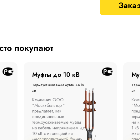
Заказ
асто покупают
Муфты до 1 кВ
Му
Термоусаживаемые муфты до 1
терм
кВ
кВ
Компания ООО
Муфт
"Москабельторг"
тонн
предлагает концевые
откр
термоусаживаемые муфты
эста
на кабель напряжением до
полк
1 кВ с изоляцией из
окр
маслопропитанной бумаги,
°С д
пластмассы и резины.
отно