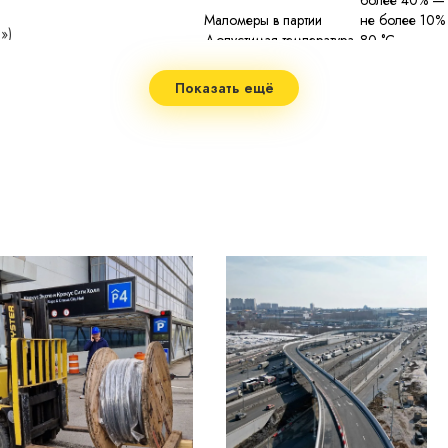
более 40% —
Маломеры в партии
не более 10% 
»)
Допустимая температура
80 °C
нагрева жил
Максимальная
105 °C при пе
Показать ещё
температура нагрева жил
при токе КЗ
Минимальный радиус
15 наружных 
изгиба
Диапазон рабочих
−50...+50 °C
температур
Срок службы
не менее 30 л