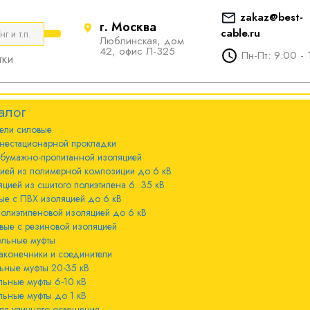
zakaz@best-
г. Москва
cable.ru
Люблинская, дом
е
ты
Болтовые наконечники и
42, офис Л-325
Пн-Пт: 9:00 - 
тки
соединители
стационарной
ечники и
Болтовые наконечники и
алог
соединители 10-240мм²
ели cиловые
 с бумажно-
ы 20-35 кВ
нестационарной прокладки
оляцией
Болтовые наконечники и
 бумажно-пропитанной изоляцией
соединители 300-800мм
ы 6-10 кВ
цией из полимерной композиции до 6 кВ
 с изоляцией из
цией из сшитого полиэтилена 6...35 кВ
мпозиции до 6
ые с ПВХ изоляцией до 6 кВ
ы до 1 кВ
полиэтиленовой изоляцией до 6 кВ
вые с резиновой изоляцией
ного освещения
ельные муфты
 с изоляцией из
аконечники и соединители
лена 6...35 кВ
ьные муфты 20-35 кВ
льные муфты 6-10 кВ
 с ПВХ
льные муфты до 1 кВ
 кВ
ля уличного освещения