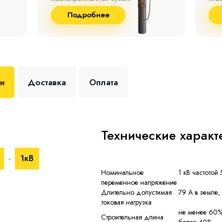
до 9
Подробнее
+35 
ки
Доставка
Оплата
Технические характ
1кВ
-
Номинальное
1 кВ частотой 
переменное напряжение
Длительно допустимая
79 А в земле,
токовая нагрузка
не менее 60% 
Строительная длина