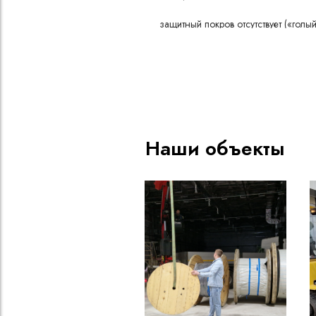
защитный покров отсутствует («голый
3 жилы
2
номинальное сечение жилы 16 мм
номинальное напряжение 1 кВ
Наши объекты