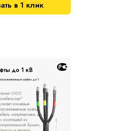
ать в 1 клик
фты до 20 кВ
Муфты до 10 кВ
оусаживаемые муфты до 20
Термоусаживаемые муфты до 
кВ
ы устанавливаются в
Компания ООО
елях, каналах, на
"Москабельторг"
ытом воздухе на
предлагает, как
кадах и кабельных
соединительные
ах, при температуре
термоусаживаемые муфты
ужающей среды от -50
на кабель напряжением 
о +50 °С, а также при
10 кВ с изоляцией из
сительной влажности
маслопропитанной бумаг