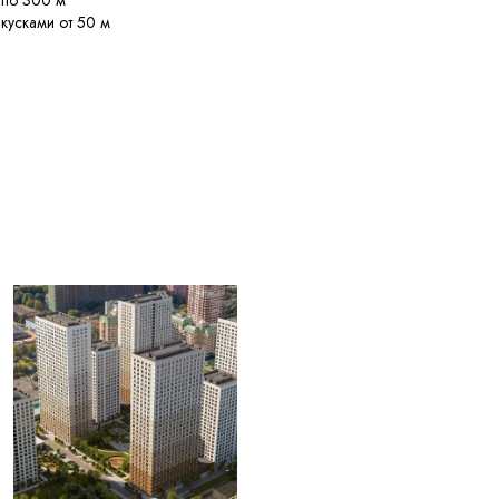
 по 300 м
кусками от 50 м
регрузке, 250 °C
диаметров
ет