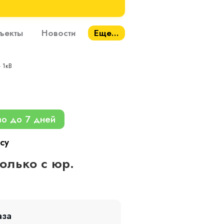
ъекты
Новости
Еще...
- 1кВ
во до 7 дней
су
только с юр.
аза