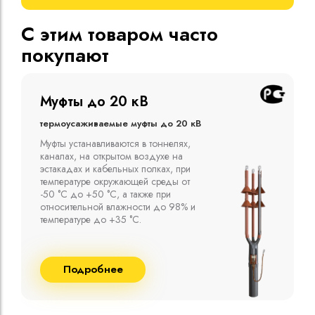
С этим товаром часто
покупают
Муфты до 10 кВ
Термоусаживаемые муфты до 10 кВ
Компания ООО "Москабельторг"
предлагает, как соединительные
термоусаживаемые муфты на кабель
напряжением до 10 кВ с изоляцией
из маслопропитанной бумаги и
сшитого полиэтилена собственного
производства
Подробнее