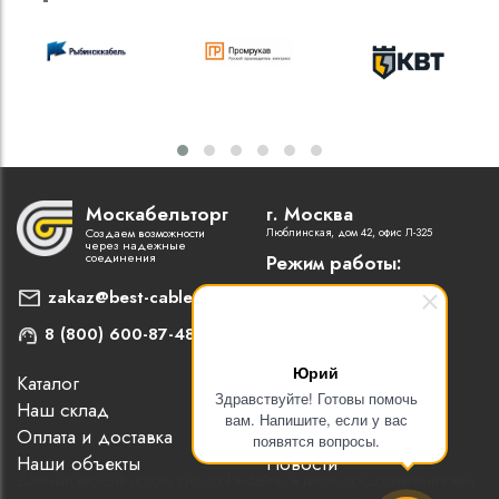
Москабельторг
г. Москва
Создаем возможности
Люблинская, дом 42, офис Л-325
через надежные
соединения
Режим работы:
Пн-Пт: 9:00 - 18:00
zakaz@best-cable.ru
8 (800) 600-87-48
Юрий
Каталог
Наши партнеры
Здравствуйте! Готовы помочь
Наш склад
Статьи
вам. Напишите, если у вас
Оплата и доставка
Контакты
появятся вопросы.
Наши объекты
Новости
Данный веб-сайт использует cookie-файлы в целях предоставления вам