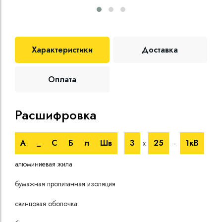
Характеристики
Доставка
Оплата
Расшифровка
Те
А
_
С
Б
л
Шв
3
25
1кВ
х
-
Ном
алюминиевая жила
пере
Длит
бумажная пропитанная изоляция
токо
Стро
свинцовая оболочка
Мало