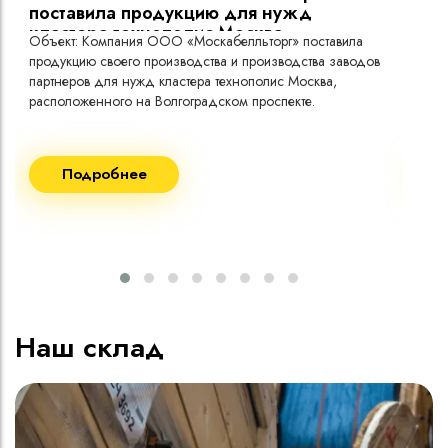
поставила продукцию для нужд
кластера технополис Москва.
Объект: Компания ООО «Москабелльторг» поставила
Объ
продукцию своего производства и производства заводов
Меж
партнеров для нужд кластера технополис Москва,
расположенного на Волгоградском проспекте.
Рек
Поставка кабеля:
Пост
Подробнее
ВВГнг(A) LS - 1кВ 1х240 20 000м
ВВГ
ВВГнг(A) LS - 1кВ 1х185 20 000м
ВВГ
ВВГ
ВВГ
ВВГ
Наш склад