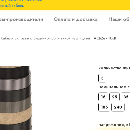
ртный кабель
 с
ры-производители
Оплата и доставка
Наши об
 изоляцией до 6
Кабели силовые с бумажно-пропитанной изоляцией
АСБ2л - 10кВ
 с резиновой
количество жи
3
номинальное 
16
25
35
185
240
напряжение, к