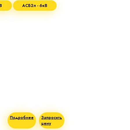
В
АСБ2л - 6кВ
Подробнее
Запросить
цену