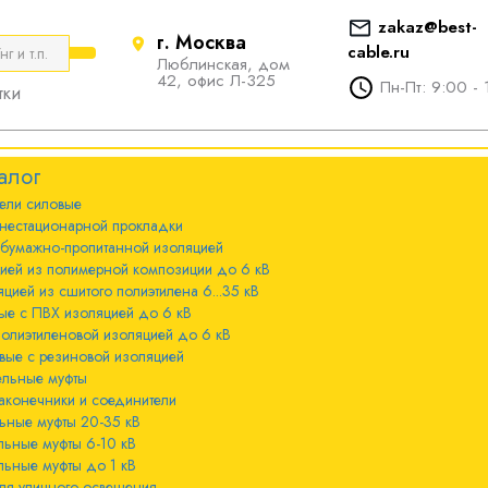
zakaz@best-
г. Москва
cable.ru
Люблинская, дом
е
ты
Болтовые наконечники и
42, офис Л-325
Пн-Пт: 9:00 - 
тки
соединители
стационарной
ечники и
Болтовые наконечники и
алог
соединители 10-240мм²
ели cиловые
 с бумажно-
ы 20-35 кВ
нестационарной прокладки
оляцией
Болтовые наконечники и
 бумажно-пропитанной изоляцией
соединители 300-800мм
ы 6-10 кВ
цией из полимерной композиции до 6 кВ
 с изоляцией из
цией из сшитого полиэтилена 6...35 кВ
мпозиции до 6
ые с ПВХ изоляцией до 6 кВ
ы до 1 кВ
полиэтиленовой изоляцией до 6 кВ
вые с резиновой изоляцией
ного освещения
ельные муфты
 с изоляцией из
аконечники и соединители
лена 6...35 кВ
ьные муфты 20-35 кВ
льные муфты 6-10 кВ
 с ПВХ
льные муфты до 1 кВ
 кВ
ля уличного освещения