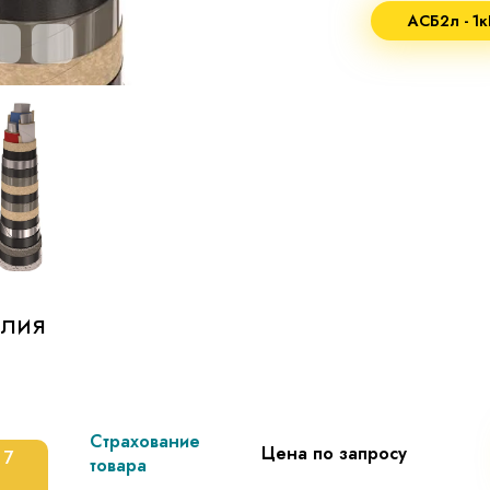
АСБ2л - 1к
лия
Страхование
Цена по запросу
 7
товара