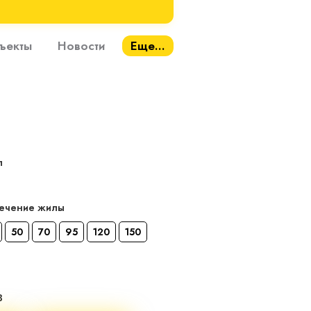
ъекты
Новости
Еще...
л
сечение жилы
50
70
95
120
150
В