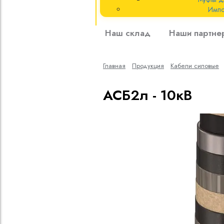
Импо
Кабели силовые
Наш склад
Наши партне
полиэтиленовой
кВ
Главная
Продукция
Кабели cиловые
Кабели силовые
изоляцией
АСБ2л - 10кВ