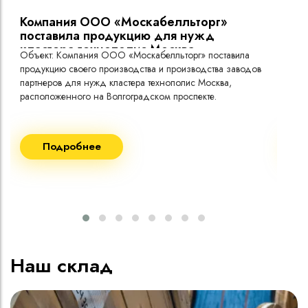
Компания ООО «Москабелльторг»
Вы
поставила продукцию для нужд
кластера технополис Москва.
Объект: Компания ООО «Москабелльторг» поставила
Объ
продукцию своего производства и производства заводов
Меж
партнеров для нужд кластера технополис Москва,
расположенного на Волгоградском проспекте.
Рек
Поставка кабеля:
Пост
Подробнее
ВВГнг(A) LS - 1кВ 1х240 20 000м
ВВГ
ВВГнг(A) LS - 1кВ 1х185 20 000м
ВВГ
ВВГ
ВВГ
ВВГ
Наш склад