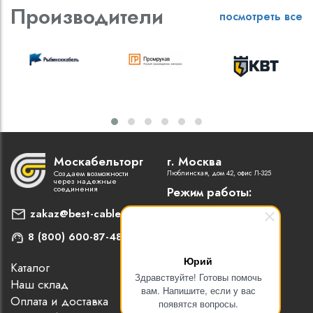
Производители
посмотреть все
Москабельторг
г. Москва
Создаем возможности
Люблинская, дом 42, офис Л-325
через надежные
соединения
Режим работы:
Пн-Пт: 9:00 - 18:00
zakaz@best-cable.ru
8 (800) 600-87-48
Юрий
Каталог
Наши партнеры
Здравствуйте! Готовы помочь
Наш склад
Статьи
вам. Напишите, если у вас
Оплата и доставка
Контакты
появятся вопросы.