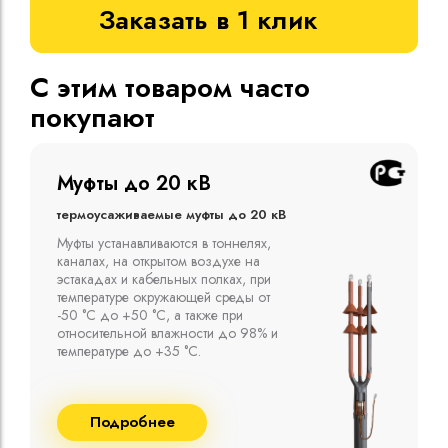
Заказать в 1 клик
С этим товаром часто
покупают
Муфты до 10 кВ
Термоусаживаемые муфты до 10 кВ
Компания ООО "Москабельторг"
предлагает, как соединительные
термоусаживаемые муфты на кабель
напряжением до 10 кВ с изоляцией
из маслопропитанной бумаги и
сшитого полиэтилена собственного
производства
Подробнее