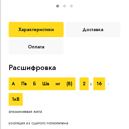
Характеристики
Доставка
Оплата
Расшифровка
Те
А
Пв
Б
Шв
нг
(B)
2
16
х
-
Номи
напр
1кВ
Испы
напр
алюминиевая жила
Врем
при 
изоляция из сшитого полиэтилена
Длит