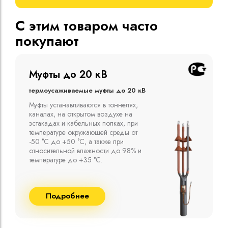
С этим товаром часто
покупают
Муфты до 10 кВ
Термоусаживаемые муфты до 10 кВ
Компания ООО "Москабельторг"
предлагает, как соединительные
термоусаживаемые муфты на кабель
напряжением до 10 кВ с изоляцией
из маслопропитанной бумаги и
сшитого полиэтилена собственного
производства
Подробнее