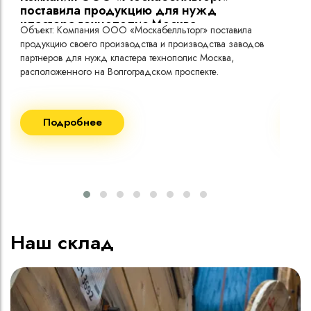
поставила продукцию для нужд
кластера технополис Москва.
Объект: Компания ООО «Москабелльторг» поставила
Объ
продукцию своего производства и производства заводов
Меж
партнеров для нужд кластера технополис Москва,
расположенного на Волгоградском проспекте.
Рек
Поставка кабеля:
Пост
Подробнее
ВВГнг(A) LS - 1кВ 1х240 20 000м
ВВГ
ВВГнг(A) LS - 1кВ 1х185 20 000м
ВВГ
ВВГ
ВВГ
ВВГ
Наш склад