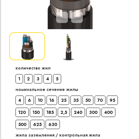
Кабели силовые
полиэтиленовой
кВ
Кабели силовые
изоляцией
количество жил
1
2
3
4
5
номинальное сечение жилы
4
6
10
16
25
35
50
70
95
120
150
185
2,5
240
300
400
500
625
630
жила заземления / контрольная жила