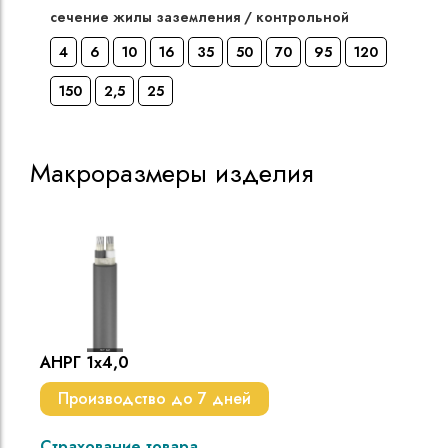
сечение жилы заземления / контрольной
4
6
10
16
35
50
70
95
120
150
2,5
25
Макроразмеры изделия
АНРГ 1х4,0
Производство до 7 дней
Страхование товара