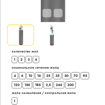
Кабели силовые
полиэтиленовой
кВ
Кабели силовые
изоляцией
количество жил
1
2
3
4
номинальное сечение жилы
4
6
10
16
25
35
50
70
95
120
150
185
2,5
240
300
жила заземления / контрольная жила
1