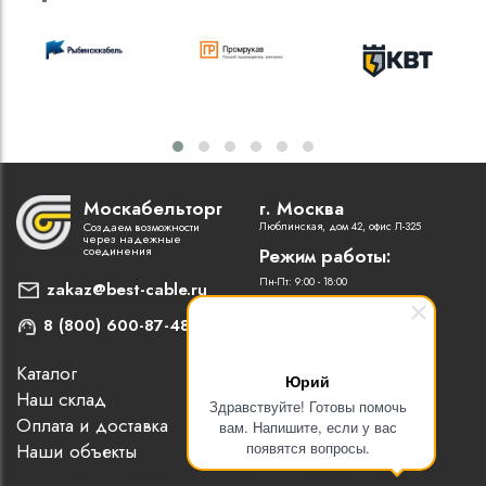
Москабельторг
г. Москва
Создаем возможности
Люблинская, дом 42, офис Л-325
через надежные
соединения
Режим работы:
Пн-Пт: 9:00 - 18:00
zakaz@best-cable.ru
8 (800) 600-87-48
Каталог
Наши партнеры
Юрий
Наш склад
Статьи
Здравствуйте! Готовы помочь
Оплата и доставка
Контакты
вам. Напишите, если у вас
появятся вопросы.
Наши объекты
Новости