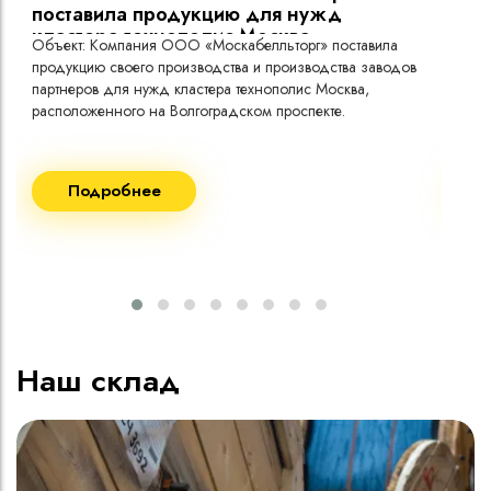
поставила продукцию для нужд
кластера технополис Москва.
Объект: Компания ООО «Москабелльторг» поставила
Объ
продукцию своего производства и производства заводов
Меж
партнеров для нужд кластера технополис Москва,
расположенного на Волгоградском проспекте.
Рек
Поставка кабеля:
Пост
Подробнее
ВВГнг(A) LS - 1кВ 1х240 20 000м
ВВГ
ВВГнг(A) LS - 1кВ 1х185 20 000м
ВВГ
ВВГ
ВВГ
ВВГ
Наш склад