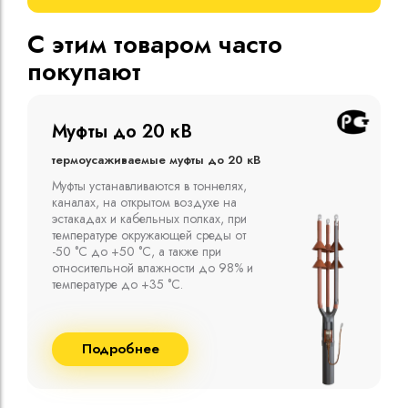
С этим товаром часто
покупают
Муфты до 10 кВ
Термоусаживаемые муфты до 10 кВ
Компания ООО "Москабельторг"
предлагает, как соединительные
термоусаживаемые муфты на кабель
напряжением до 10 кВ с изоляцией
из маслопропитанной бумаги и
сшитого полиэтилена собственного
производства
Подробнее