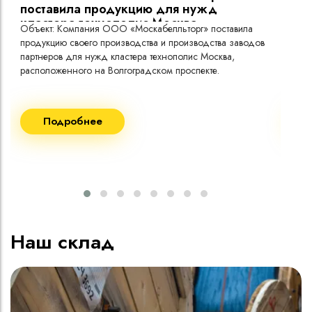
поставила продукцию для нужд
кластера технополис Москва.
Объект: Компания ООО «Москабелльторг» поставила
Объ
продукцию своего производства и производства заводов
Меж
партнеров для нужд кластера технополис Москва,
расположенного на Волгоградском проспекте.
Рек
Поставка кабеля:
Пост
Подробнее
ВВГнг(A) LS - 1кВ 1х240 20 000м
ВВГ
ВВГнг(A) LS - 1кВ 1х185 20 000м
ВВГ
ВВГ
ВВГ
ВВГ
Наш склад