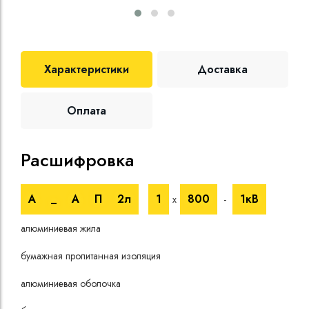
Характеристики
Доставка
Оплата
Расшифровка
Те
А
_
А
П
2л
1
800
1кВ
х
-
Ном
алюминиевая жила
пере
Длит
бумажная пропитанная изоляция
токо
Стро
алюминиевая оболочка
Мало