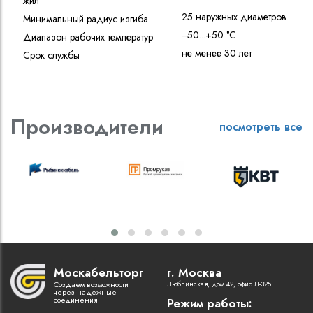
жил
25 наружных диаметров
Минимальный радиус изгиба
−50...+50 °C
Диапазон рабочих температур
не менее 30 лет
Срок службы
Производители
посмотреть все
Москабельторг
г. Москва
Создаем возможности
Люблинская, дом 42, офис Л-325
через надежные
соединения
Режим работы: