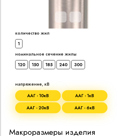
Кабели силовые
полиэтиленовой
кВ
количество жил
Кабели силовые
1
изоляцией
номинальное сечение жилы
120
150
185
240
300
напряжение, кВ
ААГ - 10кВ
ААГ - 1кВ
ААГ - 20кВ
ААГ - 6кВ
Макроразмеры изделия