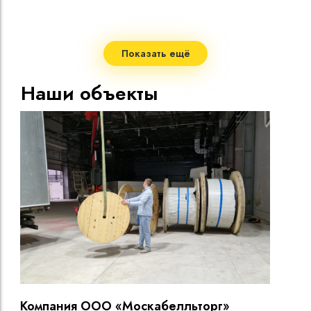
нагр
Макс
темп
Мини
Показать ещё
изги
Диап
Наши объекты
темп
Срок
Компания ООО «Москабелльторг»
Вы