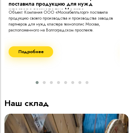
поставила продукцию для нужд
кластера технополис Москва.
Объект: Компания ООО «Москабелльторг» поставила
Объ
продукцию своего производства и производства заводов
Меж
партнеров для нужд кластера технополис Москва,
расположенного на Волгоградском проспекте.
Рек
Поставка кабеля:
Пост
Подробнее
ВВГнг(A) LS - 1кВ 1х240 20 000м
ВВГ
ВВГнг(A) LS - 1кВ 1х185 20 000м
ВВГ
ВВГ
ВВГ
ВВГ
Наш склад