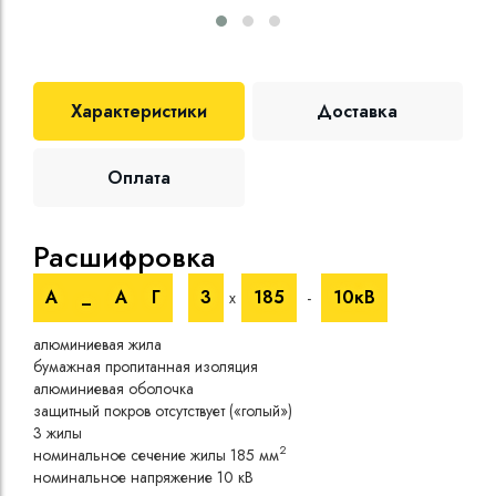
Характеристики
Доставка
Оплата
Расшифровка
Те
А
_
А
Г
3
185
10кВ
х
-
Ном
алюминиевая жила
пере
бумажная пропитанная изоляция
Длит
алюминиевая оболочка
токо
защитный покров отсутствует («голый»)
Стро
3 жилы
2
номинальное сечение жилы 185 мм
Мало
номинальное напряжение 10 кВ
Допу