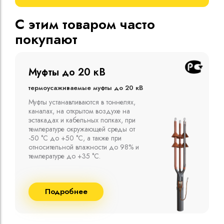
С этим товаром часто
покупают
Муфты до 10 кВ
Термоусаживаемые муфты до 10 кВ
Компания ООО "Москабельторг"
предлагает, как соединительные
термоусаживаемые муфты на кабель
напряжением до 10 кВ с изоляцией
из маслопропитанной бумаги и
сшитого полиэтилена собственного
производства
Подробнее