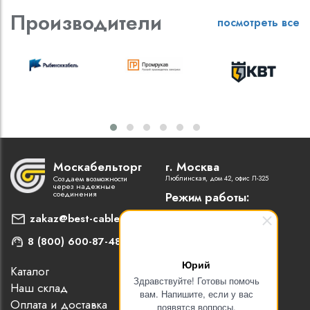
Производители
посмотреть все
Москабельторг
г. Москва
Создаем возможности
Люблинская, дом 42, офис Л-325
через надежные
соединения
Режим работы:
Пн-Пт: 9:00 - 18:00
zakaz@best-cable.ru
8 (800) 600-87-48
Юрий
Каталог
Наши партнеры
Здравствуйте! Готовы помочь
Наш склад
Статьи
вам. Напишите, если у вас
Оплата и доставка
Контакты
появятся вопросы.