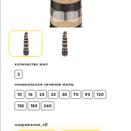
Кабели силовые
полиэтиленовой
кВ
Кабели силовые
изоляцией
количество жил
3
номинальное сечение жилы
10
16
25
35
50
70
95
120
150
185
240
напряжение, кВ